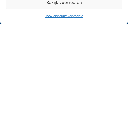
Bekijk voorkeuren
Cookiebeleid
Privacybeleid
Kunstroute Aalsmeer
3e weekend september
12 tot 17 uur
Op vele locaties in
Aalsmeer