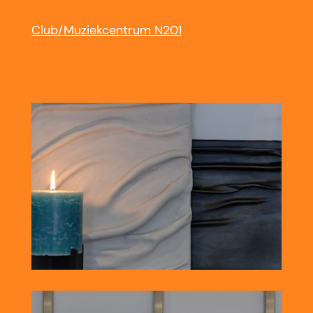
Club/Muziekcentrum N201