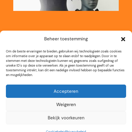
Beheer toestemming
Om de beste ervaringen te bieden, gebruiken wij technologieën zoals cookies
om informatie over je apparaat op te slaan en/of te raadplegen. Door in te
stemmen met deze technologieën kunnen wij gegevens zoals surfgedrag of
unieke ID's op deze site verwerken. Als je geen toestemming geeft of uw
toestemming intrekt, kan dit een nadelige invloed hebben op bepaalde functies
en mogelijkheden.
Accepteren
Weigeren
Kunstroute Aalsmeer
Bekijk voorkeuren
3e weekend september
12 tot 17 uur
Cookiebeleid
Privacybeleid