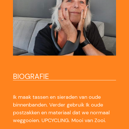
BIOGRAFIE
Ik maak tassen en sieraden van oude
binnenbanden. Verder gebruik Ik oude
postzakken en materiaal dat we normaal
weggooien. UPCYCLING. Mooi van Zooi.