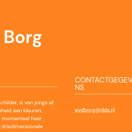
r Borg
CONTACTGEGE
NS
hilder, is van jongs af
evdborg@dds.nl
heid aan kleuren,
is momenteel haar
j driedimensionale