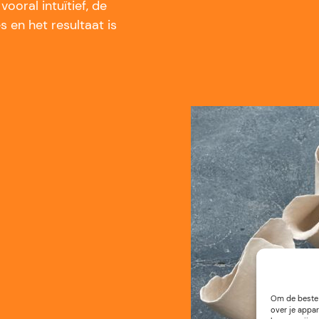
vooral intuïtief, de
 en het resultaat is
Om de beste 
over je appar