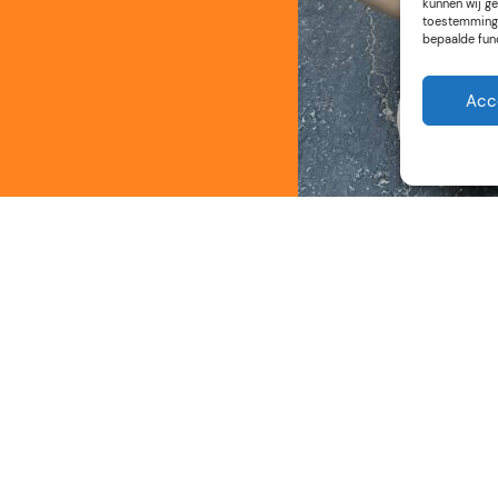
kunnen wij ge
toestemming 
bepaalde fun
Acc