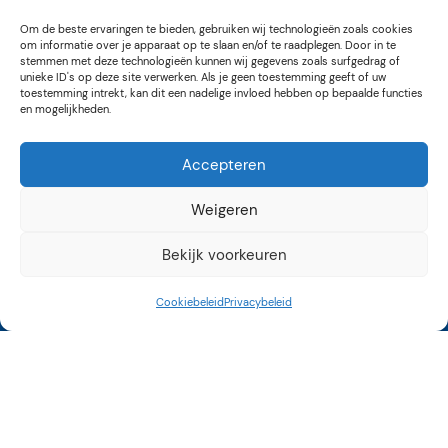
Om de beste ervaringen te bieden, gebruiken wij technologieën zoals cookies
om informatie over je apparaat op te slaan en/of te raadplegen. Door in te
stemmen met deze technologieën kunnen wij gegevens zoals surfgedrag of
unieke ID's op deze site verwerken. Als je geen toestemming geeft of uw
toestemming intrekt, kan dit een nadelige invloed hebben op bepaalde functies
en mogelijkheden.
Accepteren
Weigeren
Bekijk voorkeuren
Cookiebeleid
Privacybeleid
Kunstroute Aalsmeer
3e weekend september
12 tot 17 uur
Op vele locaties in