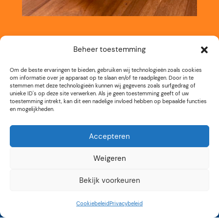
Beheer toestemming
Om de beste ervaringen te bieden, gebruiken wij technologieën zoals cookies
om informatie over je apparaat op te slaan en/of te raadplegen. Door in te
stemmen met deze technologieën kunnen wij gegevens zoals surfgedrag of
unieke ID's op deze site verwerken. Als je geen toestemming geeft of uw
toestemming intrekt, kan dit een nadelige invloed hebben op bepaalde functies
en mogelijkheden.
Accepteren
Kunstroute Aalsmeer
Weigeren
3e weekend september
Bekijk voorkeuren
12 tot 17 uur
Cookiebeleid
Privacybeleid
Op vele locaties in