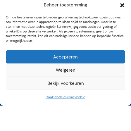
Beheer toestemming
Om de beste ervaringen te bieden, gebruiken wij technologieën zoals cookies
om informatie over je apparaat op te slaan en/of te raadplegen. Door in te
stemmen met deze technologieën kunnen wij gegevens zoals surfgedrag of
unieke ID's op deze site verwerken. Als je geen toestemming geeft of uw
toestemming intrekt, kan dit een nadelige invloed hebben op bepaalde functies
en mogelijkheden.
Accepteren
Weigeren
Bekijk voorkeuren
Cookiebeleid
Privacybeleid
Kunstroute Aalsmeer
3e weekend september
12 tot 17 uur