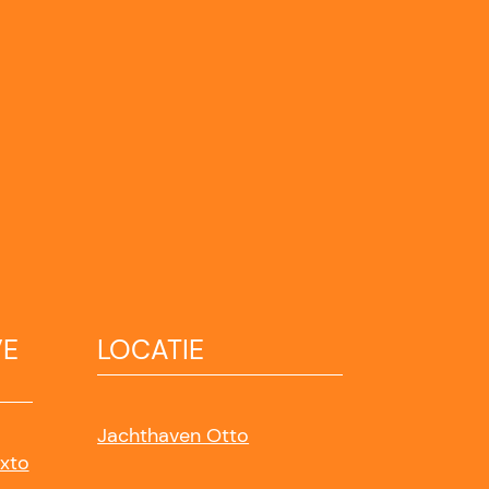
VE
LOCATIE
Jachthaven Otto
exto