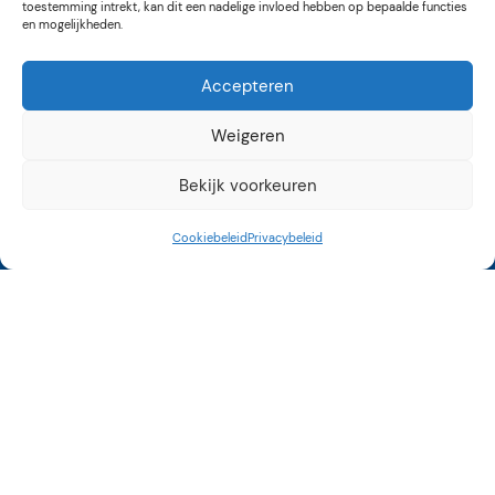
toestemming intrekt, kan dit een nadelige invloed hebben op bepaalde functies
en mogelijkheden.
Accepteren
Weigeren
Bekijk voorkeuren
Cookiebeleid
Privacybeleid
Kunstroute Aalsmeer
3e weekend september
12 tot 17 uur
Op vele locaties in
Aalsmeer