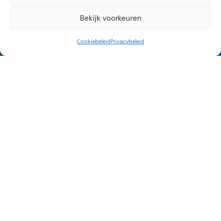
Bekijk voorkeuren
Cookiebeleid
Privacybeleid
Kunstroute Aalsmeer
3e weekend september
12 tot 17 uur
Op vele locaties in
Aalsmeer