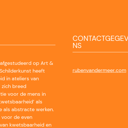
CONTACTGEGE
NS
 afgestudeerd op Art &
rubenvandermeer.com
childerkunst heeft
eid in ateliers van
j zich breed
tie voor de mens in
kwetsbaarheid’ als
e als abstracte werken.
ls voor de even
 van kwetsbaarheid en