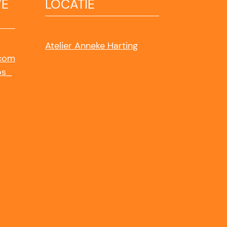
VE
LOCATIE
Atelier Anneke Harting
.com
os_