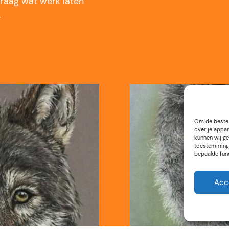
 graag wat werk laten
.
Om de beste 
over je appar
kunnen wij ge
toestemming 
bepaalde fun
Acc