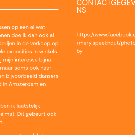
CONTACTGEGE
NS
ssen op een al wat
https://www.facebook
enen doe ik dan ook al
/mery.speekhout/phot
lderijen in de verkoop op
by
le exposities in winkels.
j mijn interesse bijna
ur maar soms ook naar
 en bijvoorbeeld dansers
gd in Amsterdam en
en ik laatstelijk
elmat. Dit gebeurt ook
n.