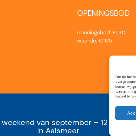
OPENINGSBOD
openingsbod: € 30
waarde: € 175
Om de beste 
over je appar
kunnen wij ge
toestemming 
bepaalde fun
Acc
weekend van september – 12 tot 17 uu
in Aalsmeer