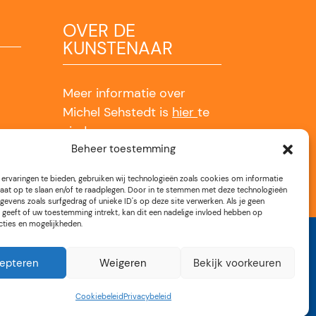
OVER DE
KUNSTENAAR
Meer informatie over
Michel Sehstedt is
hier
te
vinden.
Beheer toestemming
ervaringen te bieden, gebruiken wij technologieën zoals cookies om informatie
aat op te slaan en/of te raadplegen. Door in te stemmen met deze technologieën
gevens zoals surfgedrag of unieke ID's op deze site verwerken. Als je geen
geeft of uw toestemming intrekt, kan dit een nadelige invloed hebben op
cties en mogelijkheden.
epteren
Weigeren
Bekijk voorkeuren
r – Op vele locaties
Cookiebeleid
Privacybeleid