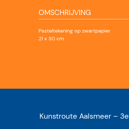
OMSCHRIJVING
Pasteltekening op zwartpapier
21 x 30 cm
Kunstroute Aalsmeer – 3e 