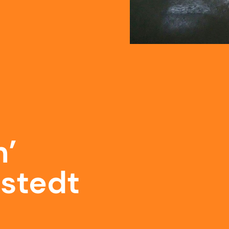
n’
stedt