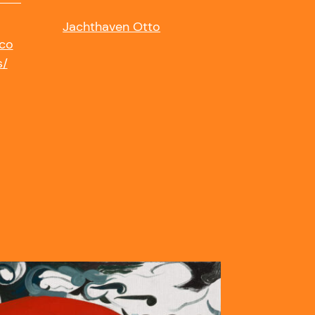
Jachthaven Otto
.co
s/