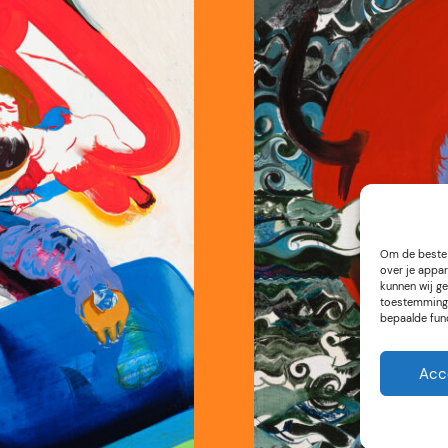
Om de beste 
over je appar
kunnen wij ge
toestemming 
bepaalde fun
Acc