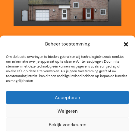
Beheer toestemming
Om de beste ervaringen te bieden, gebruiken wij technologieën zoals cookies
om informatie over je apparaat op te slaan en/of te raadplegen. Door in te
stemmen met deze technologieën kunnen wij gegevens zoals surfgedrag of
unieke ID's op deze site verwerken. Als je geen toestemming geeft of uw
toestemming intrekt, kan dit een nadelige invloed hebben op bepaalde functies
en mogelijkheden.
Accepteren
Weigeren
Kunstroute Aalsmeer
3e weekend september
Bekijk voorkeuren
12 tot 17 uur