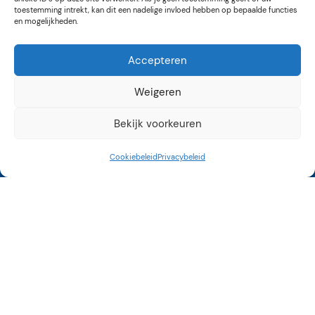
toestemming intrekt, kan dit een nadelige invloed hebben op bepaalde functies
en mogelijkheden.
Accepteren
Weigeren
Bekijk voorkeuren
Kunstroute Aalsmeer
3e weekend september
Cookiebeleid
Privacybeleid
12 tot 17 uur
Op vele locaties in
Aalsmeer