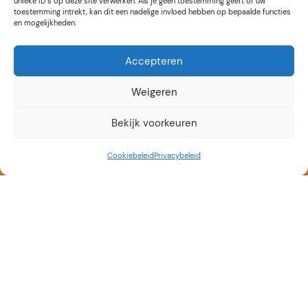
unieke ID's op deze site verwerken. Als je geen toestemming geeft of uw
toestemming intrekt, kan dit een nadelige invloed hebben op bepaalde functies
en mogelijkheden.
Accepteren
Weigeren
Bekijk voorkeuren
Cookiebeleid
Privacybeleid