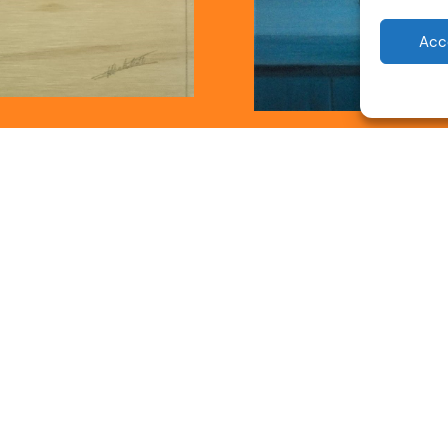
Acc
weekend van september – 12 tot 17 uu
in Aalsmeer