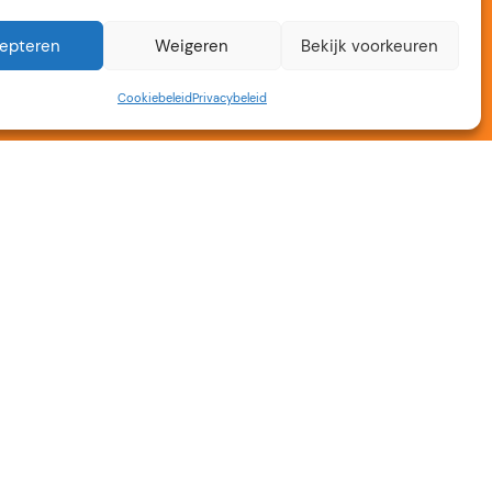
epteren
Weigeren
Bekijk voorkeuren
Cookiebeleid
Privacybeleid
r – Op vele locaties