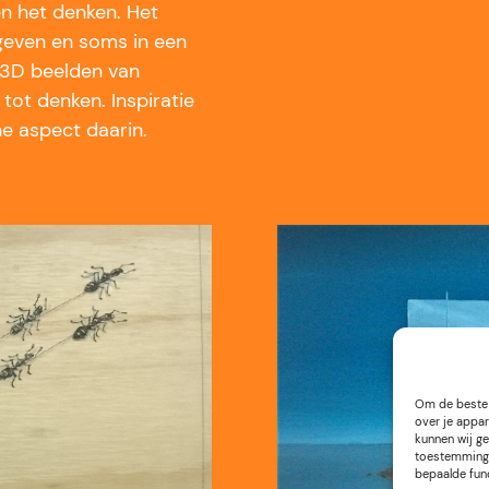
n het denken. Het
even en soms in een
e 3D beelden van
tot denken. Inspiratie
che aspect daarin.
Om de beste 
over je appar
kunnen wij ge
toestemming 
bepaalde fun