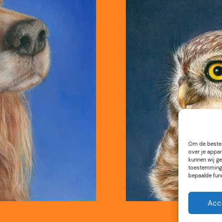
Om de beste 
over je appar
kunnen wij ge
toestemming 
bepaalde fun
Acc