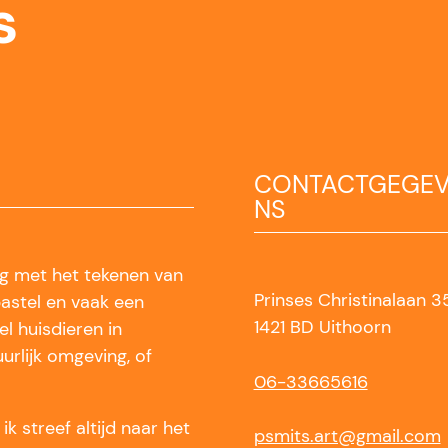
s
CONTACTGEGE
NS
zig met het tekenen van
Prinses Christinalaan 3
pastel en vaak een
1421 BD Uithoorn
l huisdieren in
urlijk omgeving, of
06-33665616
n ik streef altijd naar het
psmits.art@gmail.com