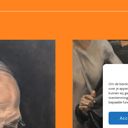
Om de beste 
over je appar
kunnen wij ge
toestemming 
bepaalde fun
Acc